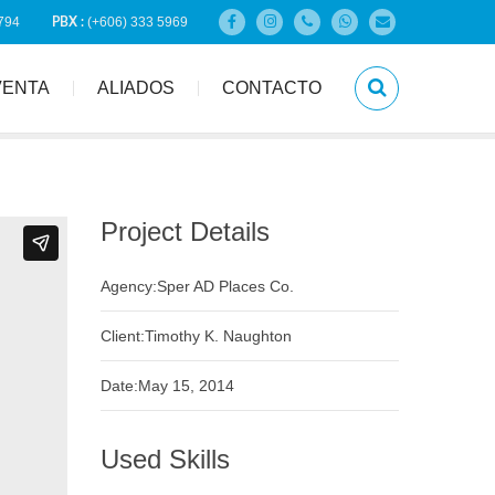
794
(+606) 333 5969
PBX :
VENTA
ALIADOS
CONTACTO
Project Details
Agency:Sper AD Places Co.
Client:Timothy K. Naughton
Date:May 15, 2014
Used Skills