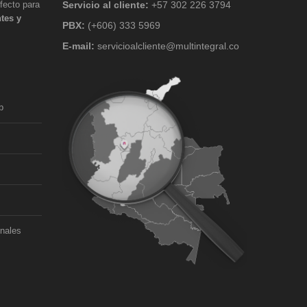
fecto para
Servicio al cliente:
+57 302 226 3794
ntes y
PBX:
(+606) 333 5969
E-mail:
servicioalcliente@multintegral.co
b
onales