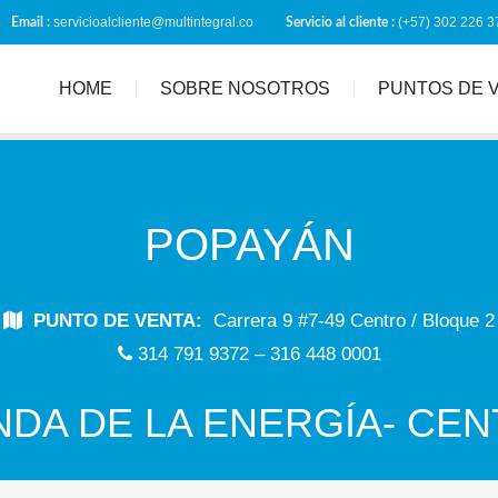
servicioalcliente@multintegral.co
(+57) 302 226 3
Email :
Servicio al cliente :
HOME
SOBRE NOSOTROS
PUNTOS DE 
POPAYÁN
PUNTO DE VENTA:
Carrera 9 #7-49 Centro / Bloque 2
314 791 9372 – 316 448 0001
NDA DE LA ENERGÍA- CE