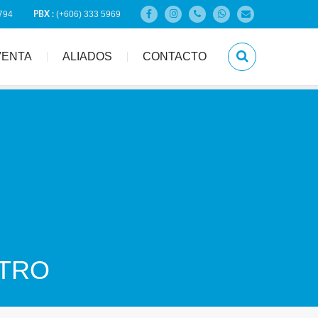
794
(+606) 333 5969
PBX :
VENTA
ALIADOS
CONTACTO
NTRO