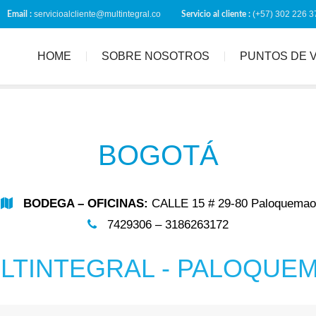
servicioalcliente@multintegral.co
(+57) 302 226 3
Email :
Servicio al cliente :
HOME
SOBRE NOSOTROS
PUNTOS DE 
BOGOTÁ
BODEGA – OFICINAS:
CALLE 15 # 29-80 Paloquemao
7429306 – 3186263172
LTINTEGRAL - PALOQUE