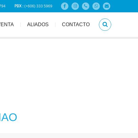
794
(+606) 333 5969
PBX :
VENTA
ALIADOS
CONTACTO
MAO